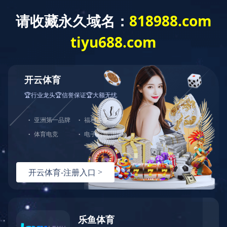
米兰体育平台
航天