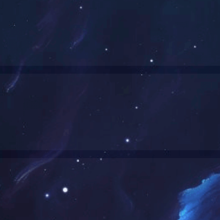
关怀
省委书记娄勤俭调研米兰体育平台
发布时间：2019-04-12 作者：