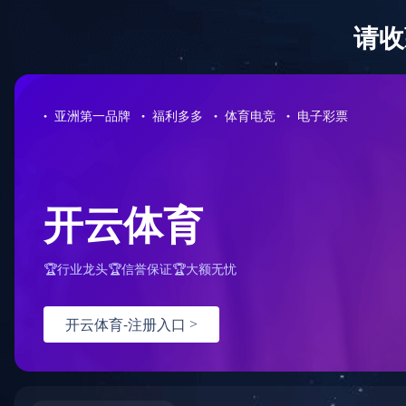
米兰体育平台
米兰体育平台-米兰
公司概况
米兰体
(中国)