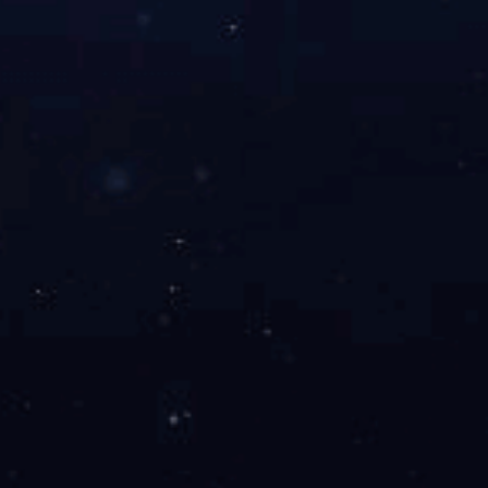
上一条：副省长胡广杰一行莅临米兰体育平台-米兰(中国) 调研
下一条：温总理视察米兰体育平台-米兰(中国) 车间
微信二维码
米兰体育平台-米兰(中国) © 2007-2020 版权所有 地址：江苏省丹阳市通港
路777号（沪宁城际高铁旁）
邮政编码：212314 电话： 400-828-6690 传真：+86-511-86939312
邮箱：hs@marinewright.com
群众对党员干部贯彻中央八项规定及其实施细则精神意见建议邮箱：
dangqungongzuobu@marinewright.com