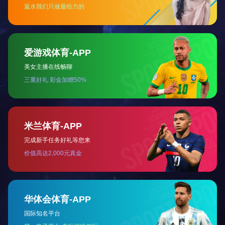
胜、王力也来到米兰体育平台-米兰(中国) 公司展台，观
看展品，听取钱云宝有关米兰体育平台-米兰(中国) 公司
参与军民融合工作的情况介绍。
作为丹阳市“国家军民融合示范基地”核心龙头企业
之一，米兰体育平台-米兰(中国) 股份积极响应习总书记
关于“军民融合”国家战略的重要指示，从设施设备、技
术工艺、产品系列等多方面匹配，积极参与军民融合，
推进“民参军”项目。
为了满足国家重点装备上对高性能碳纤维和预浸料
的需求，米兰体育平台-米兰(中国) 股份每年在创新研发
持续投入，不断研发碳纤维低成本规模化稳定生产技
术，上浆剂，树脂体系、预浸料和成型工艺技术。碳纤
维及预浸料已经在国家重点装备等领域进行批量应用。