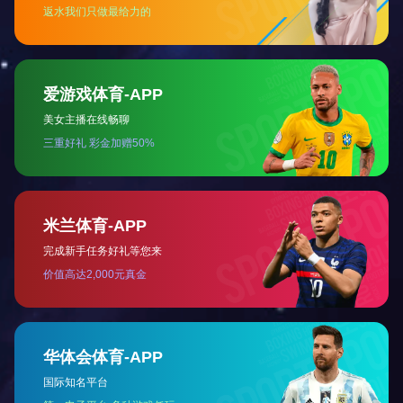
会上，米兰体育平台-米兰(中国) 股份市场营销中心
副总经理毛慧文围绕《先进复合材料在低空经济中的挑
战与机遇》发表主题报告。报告指出，面对载人eVTOL
飞行器对安全性能的考虑，基于米兰体育平台-米兰(中
国) 多年的航空复材经验，可提供各类T700、T800、
M40级别纤维预浸料，保障飞行器可靠性；针对工业级
无人机对低成本高效率的需求，米兰体育平台-米兰(中
国) 不仅能提供各类快速成型（5-10分钟固化）预浸