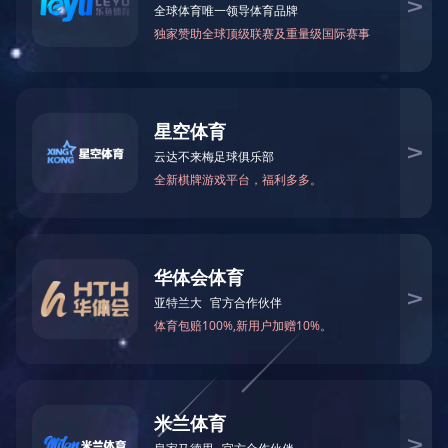
发布时间：2026-04-29 作者：市场营销中心 分享到：
近期，米兰体育平台-米兰(中国) 股份接连亮相第四
届中国（合肥）国际科技创新成果转化交易会（科交
会）飞行汽车论坛、2026第12届中国轨道交通产业大
会，凭借先进碳纤维复合材料技术及系统解决方案，在
低空经济领域持续发声，彰显公司技术实力与行业影响
力，助力相关产业高质量发展。
亮相科交会：发布米兰体育平台-米兰(中国) 方案
夯实复材根基
4月22日至24日，第四届科交会在合肥举办，米兰
体育平台-米兰(中国) 股份受北京理工大学邀请，联合北
理工无人装备研究院参展，并参与同期飞行汽车高质量