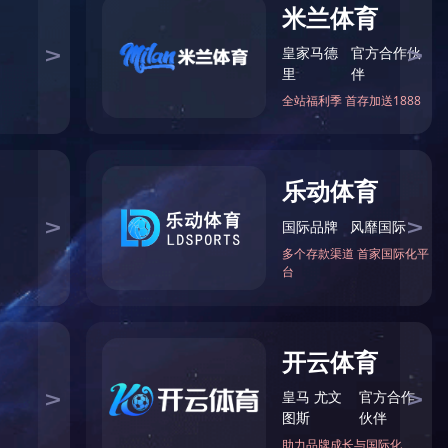
米兰体育平台-米兰(中国)
/
公司概况
/
联系我们