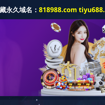
育平台
产品服务
企业动态
党