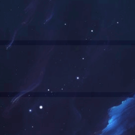
我们
资料整理中...