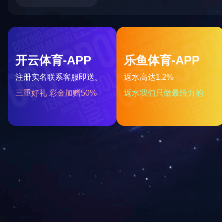
领导关怀
资质荣誉
企业大事记
组织机构
联系我们
在线留言