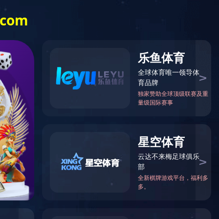
热线电话
400-828-6690
建工作
人才招聘
投资者关系