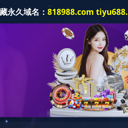
育平台
产品服务
企业动态
党