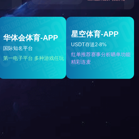
智材料有限公司粉末冶金团队和米兰体育平台-米兰
苏青年五四奖章集体称号。
下青年成员占比88%。作为中国首条粉末冶金工模
成功打破粉末冶金“卡脖子”关键技术国际垄断，填
钢的能力。他们始终坚持将安全生产置于首位，连
创建活动，显著提升青年员工的安全意识与操作技
功攻克了核聚变关键材料技术难题，为国家重大能
发适用于新能源汽车大型一体化压铸模具的粉末钢
造业自立自强注入强劲青春动能，先后斩获中国好
奖等荣誉称号。“敢想敢干是青年人与生俱来的特
素。”粉末冶金厂长徐路扬说，“我们将致力于打