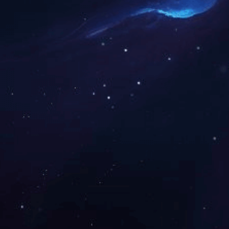
造企业人
米兰
高达70
紧急召唤
队，全力
难、险
项，用
得者等一
下一条：