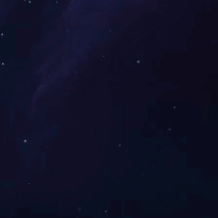
才‘黄埔军校’，持续培育新生力量，为各岗位输送优质人才，助
体育平台-米兰(中国) 股份“碳索先锋”技术攻关青年突击队，汇
%，是一支充满朝气、敢闯敢拼、专业过硬的青年攻坚队伍。该
。面对时间紧、任务重、技术难度高的多重挑战，公司迅速集结
以赴完成攻关任务，用实际行动践行新时代青年的使命担当与无
、重、新”核心任务，锚定碳纤维产业技术前沿，攻坚克难、奋
实力书写青年攻坚答卷。与此同时，团队内部形成了良性成长生
批优秀青年人才，真正实现了“攻坚有突破、人才有成长”的双向
喜报丨米兰体育平台-米兰(中国) 荣获江苏省青年突击队建功竞