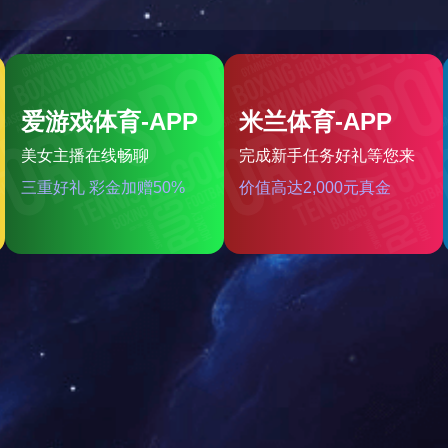
p.weixin.qq.com/s/ysATzgW055CBKDR5ABV4aA
27日，第20届江苏青年五四奖章评选结果揭晓，江苏天工鑫
 股份“碳索先锋”技术攻关青年突击队两个在丹集体荣获第20届江
天工鑫智材料有限公司粉末冶金团队共有成员52人，35周岁以
化生产线主力军，该团队始终秉承“科技报国、实业兴邦”理念，
白，团队主导的生产线已具备年产5000吨高端金属粉末及粉末
保持安全责任事故为零的纪录，常态化开展青年安全生产示范岗
们勇担使命，紧密围绕国家战略导向与新材料产业发展蓝图，成
实施提供了有力支撑；积极与国内新能源龙头企业合作，共同研
助力产业向更高端化转型升级，以硬核创新与实干担当为国家制
苏省青年安全生产示范岗、“振兴杯”全国青年职业技能大赛银
特质同样是一个企业在时代浪潮中开拓进取、永葆活力的关键要